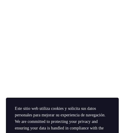
Solo los
miembros
CARGAR MÁS
Este sitio web utiliza cookies y solicita sus datos
personales para mejorar su experiencia de navegación.
We are committed to protecting your privacy and
ensuring your data is handled in compliance with the