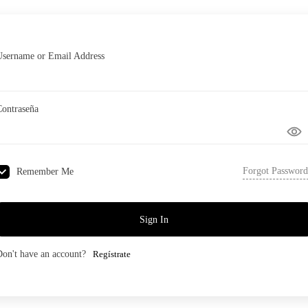
Username or Email Address
Contraseña
Forgot Password
Remember Me
Sign In
Don't have an account?
Regístrate